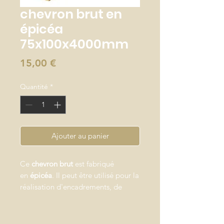
chevron brut en
épicéa
75x100x4000mm
Prix
15,00 €
Quantité
*
Ajouter au panier
Ce
chevron brut
est fabriqué
en
épicéa
. Il peut être utilisé pour la
réalisation d'encadrements, de
cloisons ou de plafonds qui sont
souvent la base de votre projet
d'aménagement intérieur. Cette