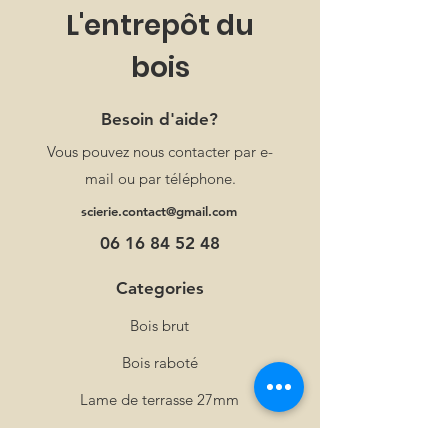
L'entrepôt du
latte en bois est facilement
coupable à l'aide d'une scie à main
bois
ou d'une scie circulaire.
Besoin d'aide?
Vous pouvez nous contacter par e-
mail ou par téléphone.
scierie.contact@gmail.com
06 16 84 52 48
Categories
Bois brut
Bois raboté
Lame de terrasse 27mm
Parquets massifs