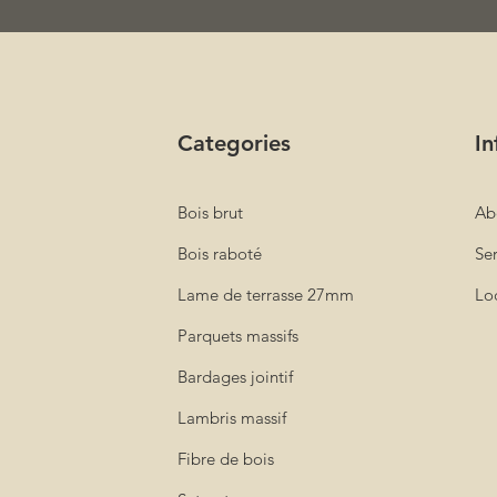
une pol
personna
bois en 
spécifi
professi
Categories
In
Douglas 
prochain
classe 3
Bois brut
Ab
Bois raboté
Ser
Lame de terrasse 27mm
Loc
Parquets massifs
Bardages jointif
Lambris massif
Fibre de bois