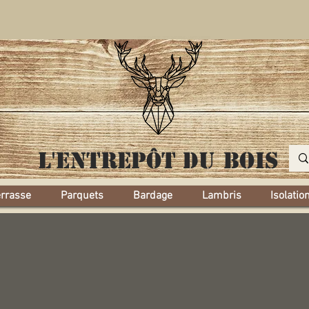
L'entrepôt
du bois
errasse
Parquets
Bardage
Lambris
Isolatio