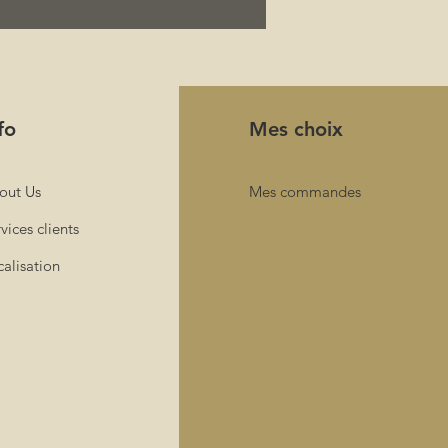
yvalence, vous permettant de
liser et de couper facilement le
fonction de vos besoins
ques. Que vous soyez un menuisier
onnel ou un bricoleur, ce bois
fo
Mes choix
est le choix parfait pour votre
 projet. le bois est naturellement
out Us
Mes commandes
vices clients
alisation