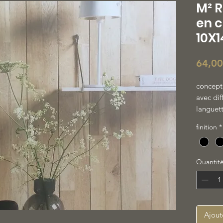
M² 
en 
10X
64,00
concept
avec dif
languett
paremen
finition
*
tasseau
type F5
Quantit
Ajout