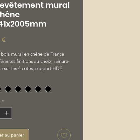
Revêtement mural
chêne
141x2005mm
Prix
 €
 bois mural en chêne de France
férentes finitions au choix, rainure-
e sur les 4 cotés, support HDF,
t en chêne de 2mm, pose sur
x ou ossature bois ou métallique
30 ou S47
é
*
er au panier