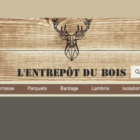
L'entrepôt
du bois
errasse
Parquets
Bardage
Lambris
Isolatio