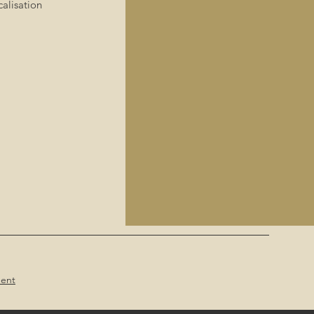
alisation
ent