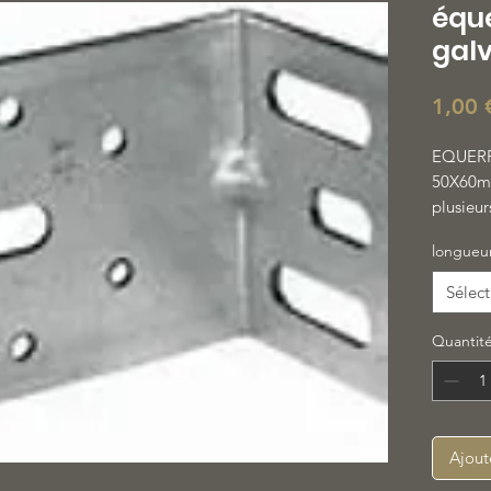
éque
gal
1,00 
EQUERRE
50X60mm
plusieur
longueu
Sélect
Quantit
Ajout