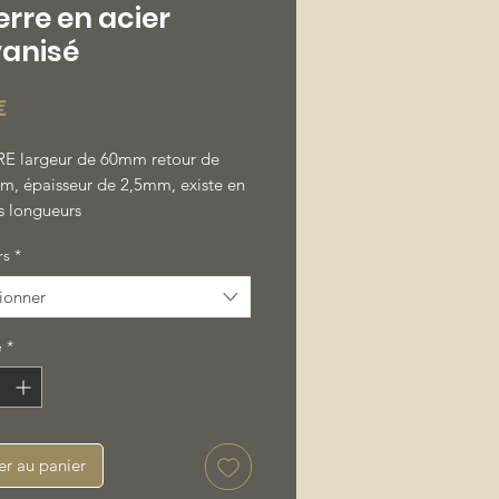
rre en acier
vanisé
Prix
€
 largeur de 60mm retour de
, épaisseur de 2,5mm, existe en
s longueurs
rs
*
ionner
é
*
er au panier