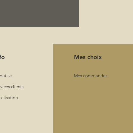
fo
Mes choix
out Us
Mes commandes
vices clients
alisation