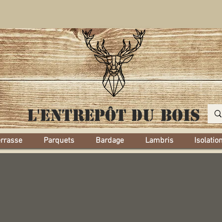
L'entrepôt
du bois
errasse
Parquets
Bardage
Lambris
Isolatio