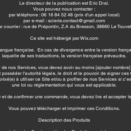
Le directeur de la publication est Eric Drai.
Vous pouvez nous contacter :
par téléphone : 06 16 84 52 48 (prix d'un appel local)
par e-mail : scierie.contact@gmail.com
ar courrier : rue de Prépontin, Z.A du Bresson, 38660 Le Touvet
Ce site est hébergé par Wix.com
langue française. En cas de divergence entre la version franç
laquelle de ses traductions, la version française prévaudra.
ter de nos Services, vous devez avoir au moins [ajouter nombre] 
t posséder l'autorité légale, le droit et le pouvoir de signer ce
isé(e) à utiliser ce Site et/ou à profiter de nos Services si c’e
une loi ou réglementation qui vous est applicable.
r et de confirmer une commande, vous devez lire et accepter l
Vous pouvez télécharger et imprimer ces Conditions.
Description des Produits