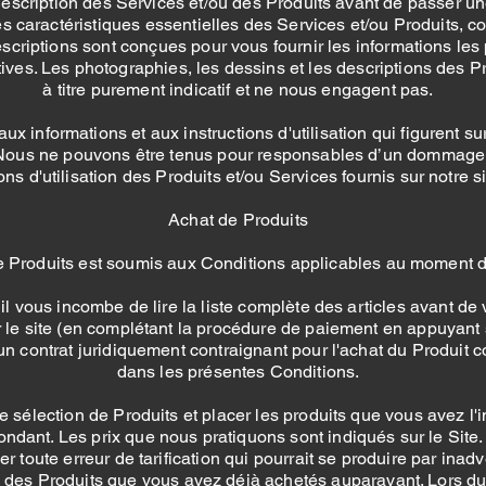
 description des Services et/ou des Produits avant de passer 
s caractéristiques essentielles des Services et/ou Produits, co
riptions sont conçues pour vous fournir les informations les
ives. Les photographies, les dessins et les descriptions des Pr
à titre purement indicatif et ne nous engagent pas.
x informations et aux instructions d'utilisation qui figurent sur
us ne pouvons être tenus pour responsables d’un dommage r
ions d'utilisation des Produits et/ou Services fournis sur notre s
Achat de Produits
e Produits est soumis aux Conditions applicables au moment d
i) il vous incombe de lire la liste complète des articles avant de 
e site (en complétant la procédure de paiement en appuyant s
un contrat juridiquement contraignant pour l'achat du Produit c
dans les présentes Conditions.
e sélection de Produits et placer les produits que vous avez l'
ondant. Les prix que nous pratiquons sont indiqués sur le Site
er toute erreur de tarification qui pourrait se produire par ina
ix des Produits que vous avez déjà achetés auparavant. Lors du