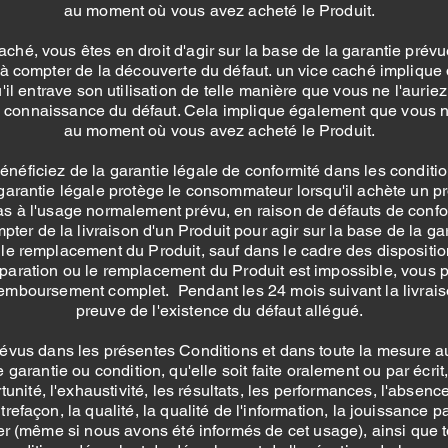
au moment où vous avez acheté le Produit.
caché, vous êtes en droit d'agir sur la base de la garantie prévu
à compter de la découverte du défaut. un vice caché implique q
u'il entrave son utilisation de telle manière que vous ne l'aur
eu connaissance du défaut. Cela implique également que vous ne
au moment où vous avez acheté le Produit.
éficiez de la garantie légale de conformité dans les conditions
rantie légale protège le consommateur lorsqu'il achète un pr
pas à l'usage normalement prévu, en raison de défauts de confo
er de la livraison d'un Produit pour agir sur la base de la ga
e remplacement du Produit, sauf dans le cadre des dispositions
paration ou le remplacement du Produit est impossible, vous
 remboursement complet. Pendant les 24 mois suivant la livrais
preuve de l'existence du défaut allégué.
vus dans les présentes Conditions et dans toute la mesure aut
garantie ou condition, qu'elle soit faite oralement ou par écrit,
tunité, l'exhaustivité, les résultats, les performances, l'absence
trefaçon, la qualité, la qualité de l'information, la jouissance 
er (même si nous avons été informés de cet usage), ainsi que t