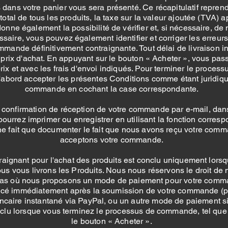
dans votre panier vous sera présenté. Ce récapitulatif reprend
total de tous les produits, la taxe sur la valeur ajoutée (TVA) ap
nne également la possibilité de vérifier et, si nécessaire, de m
ssaire, vous pouvez également identifier et corriger les erreurs 
mmande définitivement contraignante. Tout délai de livraison i
 prix d'achat. En appuyant sur le bouton « Acheter », vous 
ix et avec les frais d'envoi indiqués. Pour terminer le proces
'abord accepter les présentes Conditions comme étant juridiq
commande en cochant la case correspondante.
 confirmation de réception de votre commande par e-mail, da
urrez imprimer ou enregistrer en utilisant la fonction correspon
 fait que documenter le fait que nous avons reçu votre comma
acceptons votre commande.
traignant pour l'achat des produits est conclu uniquement lor
ous vous livrons les Produits. Nous nous réservons le droit d
cas où nous proposons un mode de paiement pour votre comman
cé immédiatement après la soumission de votre commande (par
ancaire instantané via PayPal, ou un autre mode de paiement si
nclu lorsque vous terminez le processus de commande, tel que 
le bouton « Acheter ».