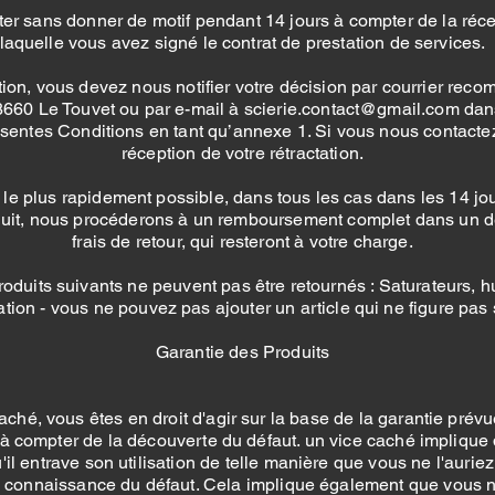
cter sans donner de motif pendant 14 jours à compter de la réce
laquelle vous avez signé le contrat de prestation de services.
ation, vous devez nous notifier votre décision par courrier rec
60 Le Touvet ou par e-mail à scierie.contact@gmail.com dans le
résentes Conditions en tant qu’annexe 1. Si vous nous contact
réception de votre rétractation.
le plus rapidement possible, dans tous les cas dans les 14 jour
duit, nous procéderons à un remboursement complet dans un dél
frais de retour, qui resteront à votre charge.
oduits suivants ne peuvent pas être retournés : Saturateurs, huil
n - vous ne pouvez pas ajouter un article qui ne figure pas s
Garantie des Produits
caché, vous êtes en droit d'agir sur la base de la garantie prévu
à compter de la découverte du défaut. un vice caché implique q
u'il entrave son utilisation de telle manière que vous ne l'aur
eu connaissance du défaut. Cela implique également que vous ne