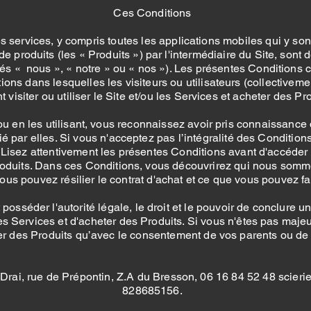
Ces Conditions
les services, y compris toutes les applications mobiles qui y so
de produits (les « Produits ») par l'intermédiaire du Site, sont 
és « nous », « notre » ou « nos »). Les présentes Conditions 
ons dans lesquelles les visiteurs ou utilisateurs (collectivement
 visiter ou utiliser le Site et/ou les Services et acheter des Pro
u en les utilisant, vous reconnaissez avoir pris connaissance
lié par elles. Si vous n'acceptez pas l’intégralité des Conditi
. Lisez attentivement les présentes Conditions avant d'accéder
s Produits. Dans ces Conditions, vous découvrirez qui nous s
us pouvez résilier le contrat d'achat et ce que vous pouvez f
 posséder l'autorité légale, le droit et le pouvoir de conclure 
les Services et d'acheter des Produits. Si vous n'êtes pas majeu
r des Produits qu’avec le consentement de vos parents ou de v
ic Drai, rue de Prépontin, Z.A du Bresson, 06 16 84 52 48 sci
828685156.