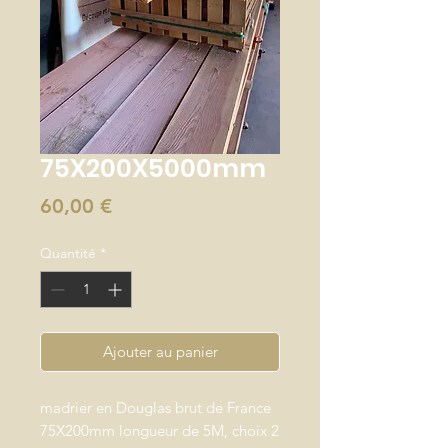
75X200X5000mm
Prix
60,00 €
Quantité
*
Ajouter au panier
madrier en Douglas brut de France
75X200mm longueur de 5M, choix 2