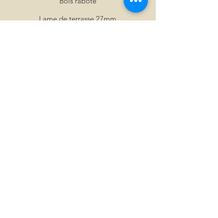
Bois raboté
Lame de terrasse 27mm
Parquets massifs
Bardages jointif
Lambris massif
Fibre de bois
Saturateur
Info
About Us
Services clients
Localisation