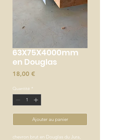
63X75X4000mm
en Douglas
Prix
18,00 €
Quantité
*
Ajouter au panier
chevron brut en Douglas du Jura,