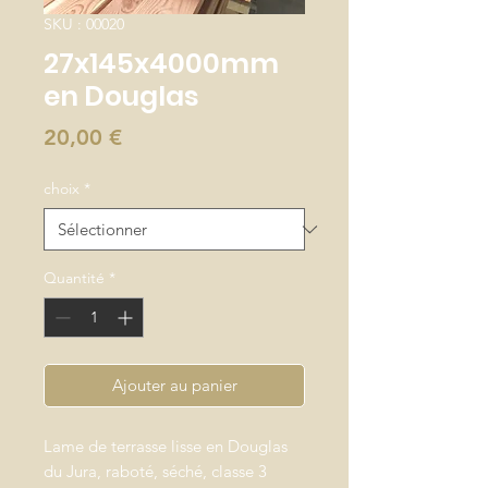
SKU : 00020
27x145x4000mm
en Douglas
Prix
20,00 €
choix
*
Quantité
*
Ajouter au panier
Lame de terrasse lisse en Douglas
du Jura, raboté, séché, classe 3