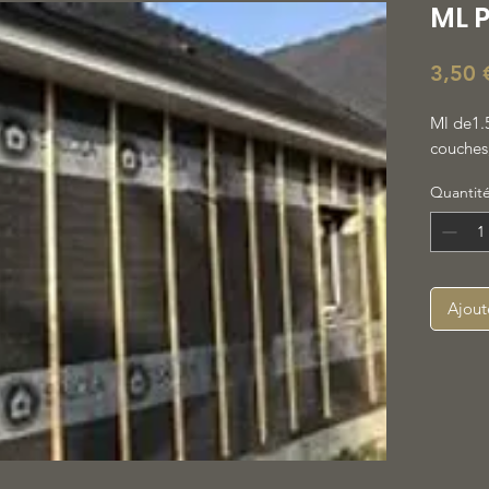
ML P
3,50 
Ml de1.
couches
Quantit
Ajout