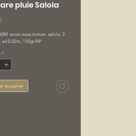
are pluie Salola
Prix
€
50M ecran sous toiture salola, 3
, sd 0.02m, 150gr/M²
é
*
er au panier