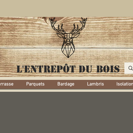
L'entrepôt
du bois
errasse
Parquets
Bardage
Lambris
Isolatio