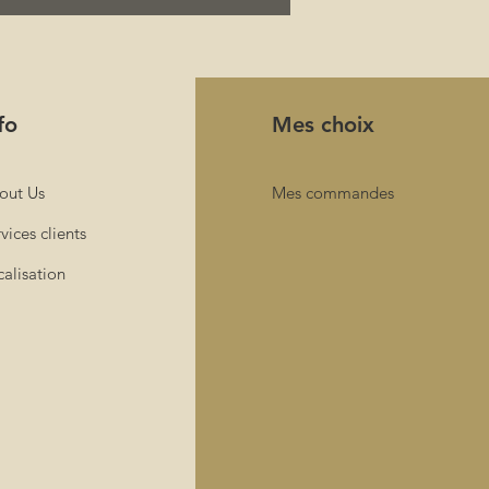
fo
Mes choix
out Us
Mes commandes
vices clients
alisation