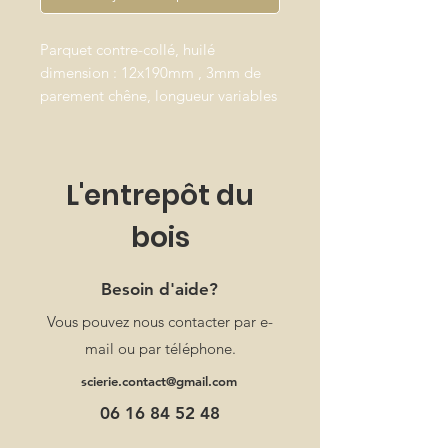
Parquet contre-collé, huilé
dimension : 12x190mm , 3mm de
parement chêne, longueur variables
de 600mm à 1900mm. simply click
reno
Prix au m2.
L'entrepôt du
bois
Besoin d'aide?
Vous pouvez nous contacter par e-
mail ou par téléphone.
scierie.contact@gmail.com
06 16 84 52 48