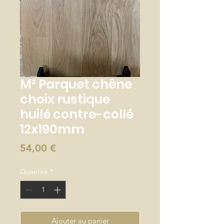
M² Parquet chêne
choix rustique
huilé contre-collé
12x190mm
Prix
54,00 €
Quantité
*
Ajouter au panier