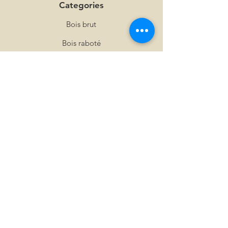
Categories
Bois brut
Bois raboté
Lame de terrasse 27mm
Parquets massifs
Bardages jointif
Lambris massif
Fibre de bois
Saturateur
Info
About Us