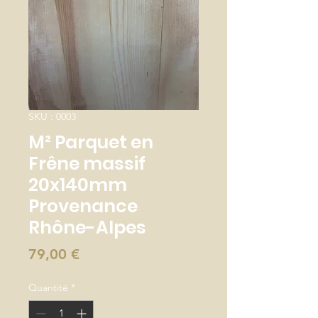
SKU : 0003
M² Parquet en
Frêne massif
20x140mm
Provenance
Rhône-Alpes
Prix
79,00 €
Quantité
*