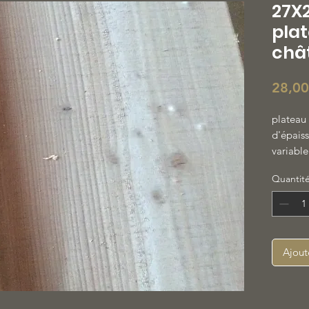
27X
pla
châ
28,00
plateau
d'épaiss
variabl
Quantit
Ajout