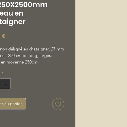
250X2500mm
teau en
taigner
Prix
 €
 non déligné en chataigner, 27 mm
eur, 250 cm de long, largeur
e en moyenne 250cm
é
*
er au panier