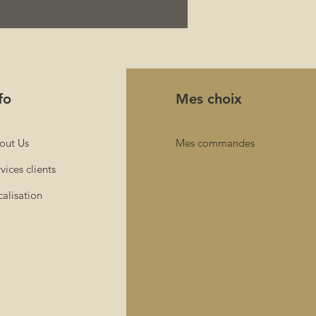
fo
Mes choix
out Us
Mes commandes
vices clients
alisation