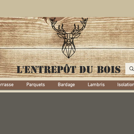
L'entrepôt
du bois
errasse
Parquets
Bardage
Lambris
Isolatio