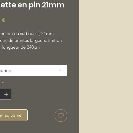
lette en pin 21mm
Prix
 €
e en pin du sud ouest, 21mm
eur, différentes largeurs, finition
, longueur de 240cm
ionner
é
*
er au panier