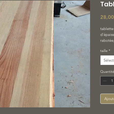
Tab
28,00
tablett
d'épaiss
rabotée
taille
*
Sélect
Quantit
Ajout