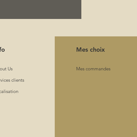
fo
Mes choix
out Us
Mes commandes
vices clients
alisation