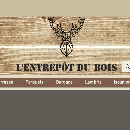
L'entrepôt
du bois
errasse
Parquets
Bardage
Lambris
Isolatio