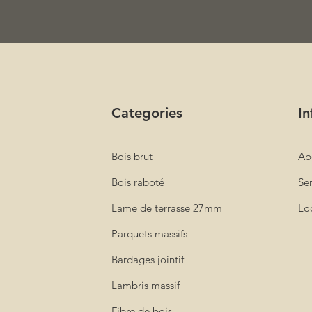
Categories
In
Bois brut
Ab
Bois raboté
Ser
Lame de terrasse 27mm
Loc
Parquets massifs
Bardages jointif
Lambris massif
Fibre de bois